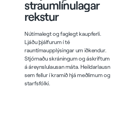
straumlínulagar
rekstur
Nútímalegt og faglegt kaupferli.
Ljáðu þjálfurum í té
rauntímaupplýsingar um iðkendur.
Stjórnaðu skráningum og áskriftum
á áreynslulausan máta. Heildarlausn
sem fellur í kramið hjá meðlimum og
starfsfólki.