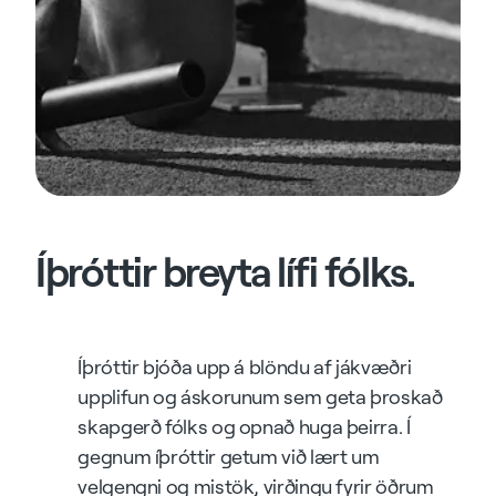
Íþróttir breyta lífi fólks.
Íþróttir bjóða upp á blöndu af jákvæðri
upplifun og áskorunum sem geta þroskað
skapgerð fólks og opnað huga þeirra. Í
gegnum íþróttir getum við lært um
velgengni og mistök, virðingu fyrir öðrum