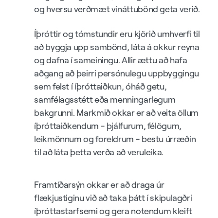
og hversu verðmæt vináttubönd geta verið.
Íþróttir og tómstundir eru kjörið umhverfi til
að byggja upp sambönd, láta á okkur reyna
og dafna í sameiningu. Allir ættu að hafa
aðgang að þeirri persónulegu uppbyggingu
sem felst í íþróttaiðkun, óháð getu,
samfélagsstétt eða menningarlegum
bakgrunni. Markmið okkar er að veita öllum
íþróttaiðkendum - þjálfurum, félögum,
leikmönnum og foreldrum - bestu úrræðin
til að láta þetta verða að veruleika.
Framtíðarsýn okkar er að draga úr
flækjustiginu við að taka þátt í skipulagðri
íþróttastarfsemi og gera notendum kleift