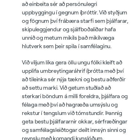
að einbeita sér að persónulegri
uppbyggingu í gegnum íþróttir. Við styðjum
og fögnum því frábæra starfi sem þjálfarar,
skipuleggjendur og sjálfboðaliðar hafa
unnið og metum mikils það mikilvæga
hlutverk sem þeir spila í samfélaginu.
Við viljum líka gera öllu ungu fólki kleift að
upplifa umbreytingaráhrif íþrótta með því
að tileinka sér nýja tækni og bestu aðferðir
að settu marki. Við getum stuðlað að
sterkari böndum á milli foreldra, þjálfara og
félaga með því að hagræða umsýslu og
rekstur í tengslum við tómstundir. Þannig
geta bestu þjálfararnir okkar, sérfræðingar
og samfélagsleiðtogar deilt innsýn sinni og
reynslu með komandi kynslóðum.