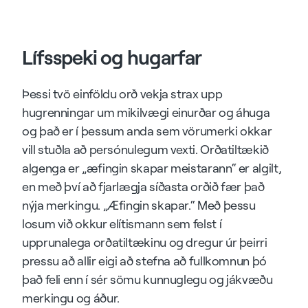
Lífsspeki og hugarfar
Þessi tvö einföldu orð vekja strax upp
hugrenningar um mikilvægi einurðar og áhuga
og það er í þessum anda sem vörumerki okkar
vill stuðla að persónulegum vexti. Orðatiltækið
algenga er „æfingin skapar meistarann“ er algilt,
en með því að fjarlægja síðasta orðið fær það
nýja merkingu. „Æfingin skapar.“ Með þessu
losum við okkur elítismann sem felst í
upprunalega orðatiltækinu og dregur úr þeirri
pressu að allir eigi að stefna að fullkomnun þó
það feli enn í sér sömu kunnuglegu og jákvæðu
merkingu og áður.