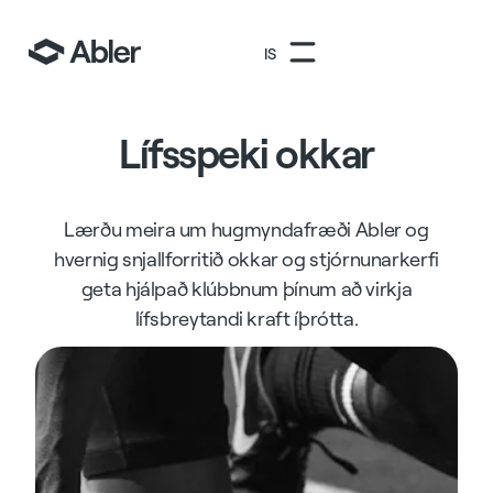
IS
Lífsspeki okkar
Lærðu meira um hugmyndafræði Abler og
hvernig snjallforritið okkar og stjórnunarkerfi
geta hjálpað klúbbnum þínum að virkja
lífsbreytandi kraft íþrótta.