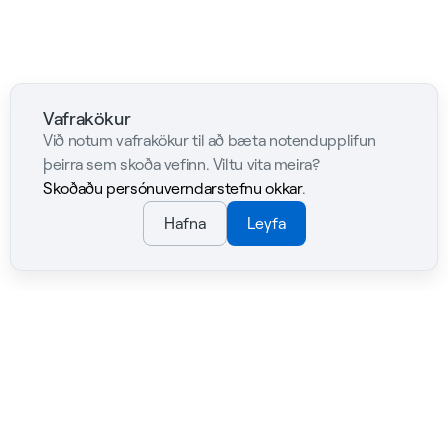
Vafrakökur
Við notum vafrakökur til að bæta notendupplifun
þeirra sem skoða vefinn. Viltu vita meira?
Skoðaðu persónuverndarstefnu okkar
.
Hafna
Leyfa