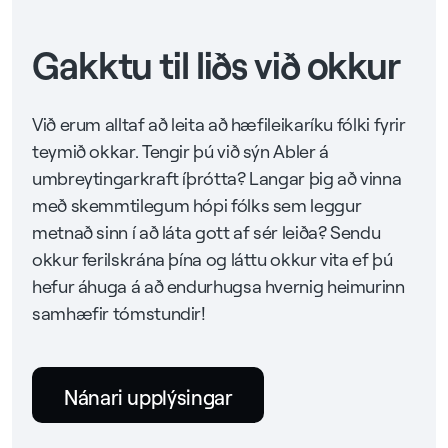
Gakktu til liðs við okkur
Við erum alltaf að leita að hæfileikaríku fólki fyrir
teymið okkar. Tengir þú við sýn Abler á
umbreytingarkraft íþrótta? Langar þig að vinna
með skemmtilegum hópi fólks sem leggur
metnað sinn í að láta gott af sér leiða? Sendu
okkur ferilskrána þína og láttu okkur vita ef þú
hefur áhuga á að endurhugsa hvernig heimurinn
samhæfir tómstundir!
Nánari upplýsingar