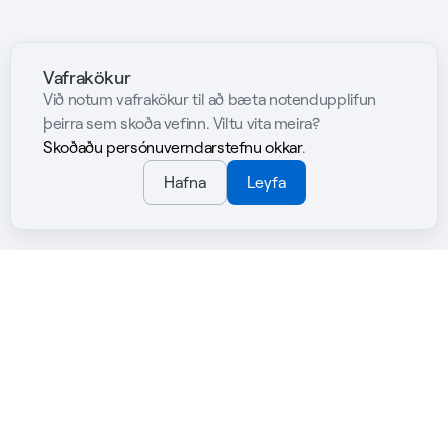
Vafrakökur
Við notum vafrakökur til að bæta notendupplifun
þeirra sem skoða vefinn. Viltu vita meira?
Skoðaðu persónuverndarstefnu okkar
.
Hafna
Leyfa