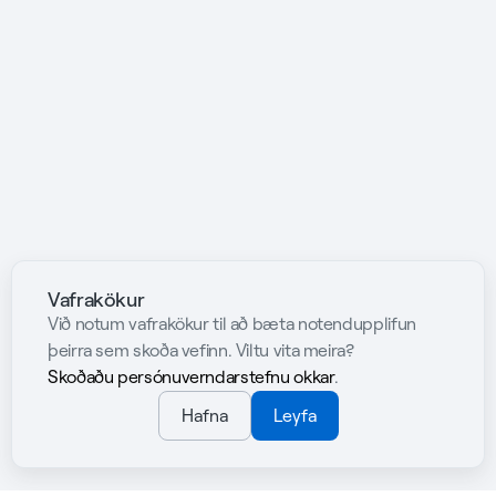
Vafrakökur
Við notum vafrakökur til að bæta notendupplifun
þeirra sem skoða vefinn. Viltu vita meira?
Skoðaðu persónuverndarstefnu okkar
.
Hafna
Leyfa