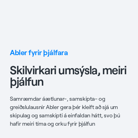
Abler fyrir þjálfara
Skilvirkari umsýsla, meiri
þjálfun
Samræmdar áætlunar-, samskipta- og
greiðslulausnir Abler gera þér kleift að sjá um
skipulag og samskipti á einfaldan hátt, svo þú
hafir meiri tíma og orku fyrir þjálfun