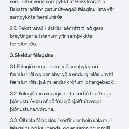
sem hefur verið samþykkt af Rekstraraðila.
Rekstraraðilinn getur útvegað félaginu lista yfir
samþykkta færsluhirða.
2.2. Rekstraraðili áskilur sér rétt til að gera
breytingar á listanum yfir samþykkta
færsluhirða.
3. Skyldur félagsins
3.1. Félagið semur beint við samþykktan
færsluhirði og ber ábyrgð á endurgreiðslum til
færsluhirðis, þ.á.m. endurkröfum (chargeback).
3.2. Félagið má einungis nota kerfið til að selja
þjónustu/vöru ef að félagið sjálft útvegar
þjónustuna/vöruna.
3.3. Öll sala félagsins í kerfinu er bein sala milli
félagsins og kaupanda, og er samningur milli