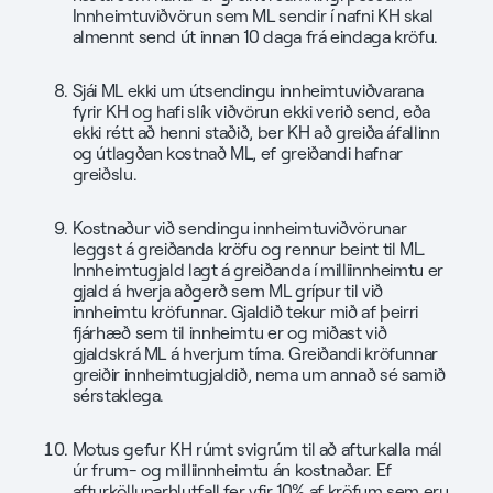
Innheimtuviðvörun sem ML sendir í nafni KH skal
almennt send út innan 10 daga frá eindaga kröfu.
Sjái ML ekki um útsendingu innheimtuviðvarana
fyrir KH og hafi slík viðvörun ekki verið send, eða
ekki rétt að henni staðið, ber KH að greiða áfallinn
og útlagðan kostnað ML, ef greiðandi hafnar
greiðslu.
Kostnaður við sendingu innheimtuviðvörunar
leggst á greiðanda kröfu og rennur beint til ML.
Innheimtugjald lagt á greiðanda í milliinnheimtu er
gjald á hverja aðgerð sem ML grípur til við
innheimtu kröfunnar. Gjaldið tekur mið af þeirri
fjárhæð sem til innheimtu er og miðast við
gjaldskrá ML á hverjum tíma. Greiðandi kröfunnar
greiðir innheimtugjaldið, nema um annað sé samið
sérstaklega.
Motus gefur KH rúmt svigrúm til að afturkalla mál
úr frum- og milliinnheimtu án kostnaðar. Ef
afturköllunarhlutfall fer yfir 10% af kröfum sem eru