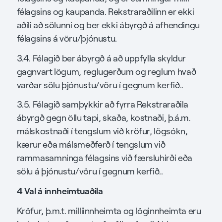
félagsins og kaupanda. Rekstraraðilinn er ekki
aðili að sölunni og ber ekki ábyrgð á afhendingu
félagsins á vöru/þjónustu.
3.4. Félagið ber ábyrgð á að uppfylla skyldur
gagnvart lögum, reglugerðum og reglum hvað
varðar sölu þjónustu/vöru í gegnum kerfið..
3.5. Félagið samþykkir að fyrra Rekstraraðila
ábyrgð gegn öllu tapi, skaða, kostnaði, þ.á.m.
málskostnaði í tengslum við kröfur, lögsókn,
kærur eða málsmeðferð í tengslum við
rammasamninga félagsins við færsluhirði eða
sölu á þjónustu/vöru í gegnum kerfið..
4 Val á innheimtuaðila
Kröfur, þ.m.t. milliinnheimta og löginnheimta eru