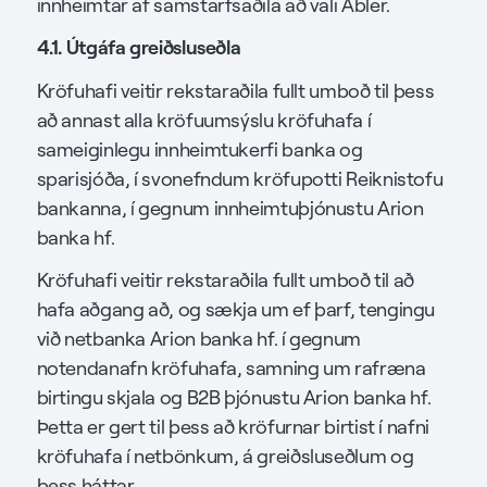
innheimtar af samstarfsaðila að vali Abler.
4.1. Útgáfa greiðsluseðla
Kröfuhafi veitir rekstaraðila fullt umboð til þess
að annast alla kröfuumsýslu kröfuhafa í
sameiginlegu innheimtukerfi banka og
sparisjóða, í svonefndum kröfupotti Reiknistofu
bankanna, í gegnum innheimtuþjónustu Arion
banka hf.
Kröfuhafi veitir rekstaraðila fullt umboð til að
hafa aðgang að, og sækja um ef þarf, tengingu
við netbanka Arion banka hf. í gegnum
notendanafn kröfuhafa, samning um rafræna
birtingu skjala og B2B þjónustu Arion banka hf.
Þetta er gert til þess að kröfurnar birtist í nafni
kröfuhafa í netbönkum, á greiðsluseðlum og
þess háttar.