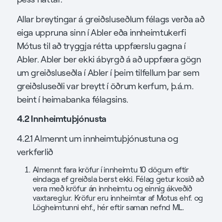
Allar breytingar á greiðsluseðlum félags verða að
eiga uppruna sinn í Abler eða innheimtukerfi
Mótus til að tryggja rétta uppfærslu gagna í
Abler. Abler ber ekki ábyrgð á að uppfæra gögn
um greiðsluseðla í Abler í þeim tilfellum þar sem
greiðsluseðli var breytt í öðrum kerfum, þ.á.m.
beint í heimabanka félagsins.
4.2 Innheimtuþjónusta
4.2.1 Almennt um innheimtuþjónustuna og
verkferlið
Almennt fara kröfur í innheimtu 10 dögum eftir
eindaga ef greiðsla berst ekki. Félag getur kosið að
vera með kröfur án innheimtu og einnig ákveðið
vaxtareglur. Kröfur eru innheimtar af Motus ehf. og
Lögheimtunni ehf., hér eftir saman nefnd ML.