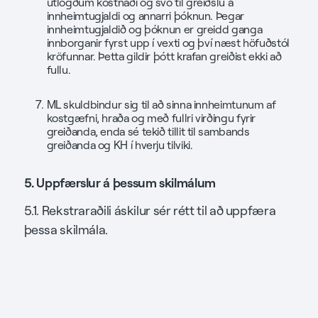
útlögðum kostnaði og svo til greiðslu á
innheimtugjaldi og annarri þóknun. Þegar
innheimtugjaldið og þóknun er greidd ganga
innborganir fyrst upp í vexti og því næst höfuðstól
kröfunnar. Þetta gildir þótt krafan greiðist ekki að
fullu.
ML skuldbindur sig til að sinna innheimtunum af
kostgæfni, hraða og með fullri virðingu fyrir
greiðanda, enda sé tekið tillit til sambands
greiðanda og KH í hverju tilviki.
5. Uppfærslur á þessum skilmálum
5.1. Rekstraraðili áskilur sér rétt til að uppfæra
þessa skilmála.