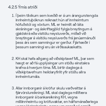
4.2.5 Ýmis atriði
Í þeim tilvikum sem kveðið er á um árangurstengda
innheimtuþóknun reiknast hún af innheimtum
höfuðstól og vöxtum. ML er heimilt að láta
skráningar- og áskriftagjöld fylgja breytingum á
gjaldskrá eða vísitölu neysluverðs, miðað við
breytingar á vísitölu neysluverðs frá janúarmánuði
þess árs sem samningur er gerður. Fjárhæðir í
þessum samningi eru án virðisaukaskatts.
KH skal hafa aðgang að viðskiptavef ML, þar sem
hægt er að fá upplýsingar um stöðu einstakra
krafna á hverjum tíma. ML birtir daglega á
viðskiptavefnum heildaryfirlit yfir stöðu allra
innheimtumála.
Allar innborganir á kröfur skulu varðveittar á
fjárvörslureikningi. ML skal daglega millifæra
innborganir á bankareikning KH, vegna
milliinnheimtu og kröfuvaktar, en hálfsmánaðarlega