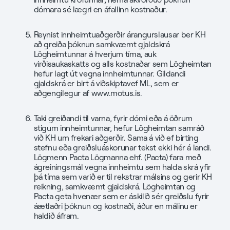
dómara sé lægri en áfallinn kostnaður.
Reynist innheimtuaðgerðir árangurslausar ber KH
að greiða þóknun samkvæmt gjaldskrá
Lögheimtunnar á hverjum tíma, auk
virðisaukaskatts og alls kostnaðar sem Lögheimtan
hefur lagt út vegna innheimtunnar. Gildandi
gjaldskrá er birt á viðskiptavef ML, sem er
aðgengilegur af
www.motus.is
.
Taki greiðandi til varna, fyrir dómi eða á öðrum
stigum innheimtunnar, hefur Lögheimtan samráð
við KH um frekari aðgerðir. Sama á við ef birting
stefnu eða greiðsluáskorunar tekst ekki hér á landi.
Lögmenn Pacta Lögmanna ehf. (Pacta) fara með
ágreiningsmál vegna innheimtu sem halda skrá yfir
þá tíma sem varið er til rekstrar málsins og gerir KH
reikning, samkvæmt gjaldskrá. Lögheimtan og
Pacta geta hvenær sem er áskilið sér greiðslu fyrir
áætlaðri þóknun og kostnaði, áður en málinu er
haldið áfram.