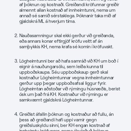
af þóknun og kostnaði. Greiðandi kröfunnar greiðir
almennt allan kostnað af innheimtunni, nema um
annað sé samið sérstaklega. Þóknanir taka mið af
gjaldskrá ML á hverjum tíma.
Nauðasamningur skal ekki gerður við greiðanda,
eða annars konar eftirgjöf kröfu veitt af án
samþykkis KH, nema krafa sé komin í kröfuvakt.
Lögheimtunni ber að hafa samráð við KH um boð í
eignir á nauðungarsölu, sem leiða kunna til
uppboðskaupa. Séu uppboðskaup gerð skal
kostnaður Lögheimtunnar vegna innheimtunnar
gerður upp þegar uppboðsafsal liggur fyrir.
Lögheimtan aðstoðar við rýmingu húsnæðis, berist
ósk um það frá KH. Kostnaður við rýmingu er
samkvæmt gjaldskrá Lögheimtunnar.
Greiðist áfallin þóknun og kostnaður að fullu, án
þess að greiðandi hafi uppi varnir gegn
greiðsluskyldu sinni, ber KH engan kostnað af
innheimtu kröfunnar, nema ákvörðuð þóknun