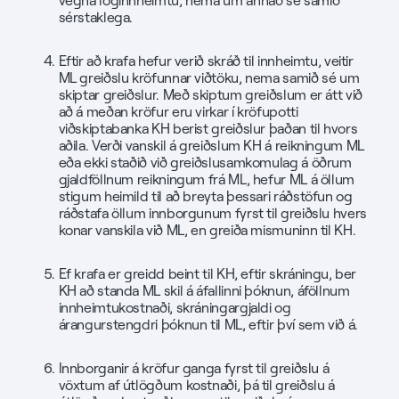
vegna löginnheimtu, nema um annað sé samið
sérstaklega.
Eftir að krafa hefur verið skráð til innheimtu, veitir
ML greiðslu kröfunnar viðtöku, nema samið sé um
skiptar greiðslur. Með skiptum greiðslum er átt við
að á meðan kröfur eru virkar í kröfupotti
viðskiptabanka KH berist greiðslur þaðan til hvors
aðila. Verði vanskil á greiðslum KH á reikningum ML
eða ekki staðið við greiðslusamkomulag á öðrum
gjaldföllnum reikningum frá ML, hefur ML á öllum
stigum heimild til að breyta þessari ráðstöfun og
ráðstafa öllum innborgunum fyrst til greiðslu hvers
konar vanskila við ML, en greiða mismuninn til KH.
Ef krafa er greidd beint til KH, eftir skráningu, ber
KH að standa ML skil á áfallinni þóknun, áföllnum
innheimtukostnaði, skráningargjaldi og
árangurstengdri þóknun til ML, eftir því sem við á.
Innborganir á kröfur ganga fyrst til greiðslu á
vöxtum af útlögðum kostnaði, þá til greiðslu á