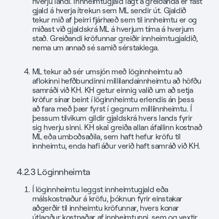
hverju landi. Innheimtugjald lagt á greiðanda er fast
gjald á hverja ítrekun sem ML sendir út. Gjaldið
tekur mið af þeirri fjárhæð sem til innheimtu er og
miðast við gjaldskrá ML á hverjum tíma á hverjum
stað. Greiðandi kröfunnar greiðir innheimtugjaldið,
nema um annað sé samið sérstaklega.
ML tekur að sér umsjón með löginnheimtu að
aflokinni hefðbundinni millilandainnheimtu að höfðu
samráði við KH. KH getur einnig valið um að setja
kröfur sínar beint í löginnheimtu erlendis án þess
að fara með þær fyrst í gegnum milliinnheimtu. Í
þessum tilvikum gildir gjaldskrá hvers lands fyrir
sig hverju sinni. KH skal greiða allan áfallinn kostnað
ML eða umboðsaðila, sem haft hefur kröfu til
innheimtu, enda hafi áður verið haft samráð við KH.
4.2.3 Löginnheimta
Í löginnheimtu leggst innheimtugjald eða
málskostnaður á kröfu, þóknun fyrir einstakar
aðgerðir til innheimtu kröfunnar, hvers konar
útlagður kostnaðar af innheimtunni, sem og vextir