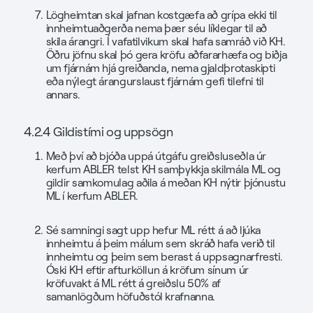
Lögheimtan skal jafnan kostgæfa að grípa ekki til
innheimtuaðgerða nema þær séu líklegar til að
skila árangri. Í vafatilvikum skal hafa samráð við KH.
Öðru jöfnu skal þó gera kröfu aðfararhæfa og biðja
um fjárnám hjá greiðanda, nema gjaldþrotaskipti
eða nýlegt árangurslaust fjárnám gefi tilefni til
annars.
4.2.4 Gildistími og uppsögn
Með því að bjóða uppá útgáfu greiðsluseðla úr
kerfum ABLER telst KH samþykkja skilmála ML og
gildir samkomulag aðila á meðan KH nýtir þjónustu
ML í kerfum ABLER.
Sé samningi sagt upp hefur ML rétt á að ljúka
innheimtu á þeim málum sem skráð hafa verið til
innheimtu og þeim sem berast á uppsagnarfresti.
Óski KH eftir afturköllun á kröfum sínum úr
kröfuvakt á ML rétt á greiðslu 50% af
samanlögðum höfuðstól krafnanna.