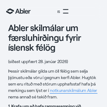
IS
Abler skilmálar um
færsluhirðingu fyrir
íslensk félög
(síðast uppfært 28. janúar 2026)
Þessir skilmálar gilda um öll félög sem selja
þjónustu eða vöru í gegnum kerfi Abler. Hugtök
sem eru rituð með stórum upphafsstaf hafa þá
merkingu sem lýst er í
notkunarskilmálum Abler
nema annað sé tekið fram.
1. Krafa um að hafa rammasamning við