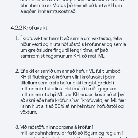
til innheimtu er Motus þó heimilt að krefja KH um
álagðan innheimtukostnað.
4.2.2 Kröfuvakt
Í kröfuvakt er heimilt að semja um vaxtastig, fella
niður vexti og hluta höfuðstóls kröfunnar og semja
um greiðsludreifingu til lengri tíma, ef það
samræmist hagsmunum KH, að mati ML.
Ef ekki er samið um annað hefur ML fullt umboð
KH til flutnings á kröfum yfir í kröfuvakt í þeim
tilfellum sem krafa hefur ekki fengist greidd í
milliinnheimtuferlinu. Hafi málið farið í gegnum
milliinnheimtu hjá ML ber KH engan kostnað af því
að skrá eða hafa kröfur sínar í kröfuvakt, en ML fær
í sinn hlut allt að 50% af innheimtum höfuðstól og
vöxtum.
Við ráðstöfun innborgana á kröfur í
millilandainnheimtu er farið að lögum og reglum í