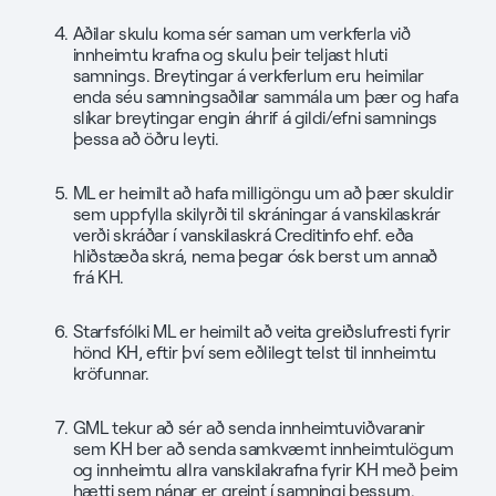
Aðilar skulu koma sér saman um verkferla við
innheimtu krafna og skulu þeir teljast hluti
samnings. Breytingar á verkferlum eru heimilar
enda séu samningsaðilar sammála um þær og hafa
slíkar breytingar engin áhrif á gildi/efni samnings
þessa að öðru leyti.
ML er heimilt að hafa milligöngu um að þær skuldir
sem uppfylla skilyrði til skráningar á vanskilaskrár
verði skráðar í vanskilaskrá Creditinfo ehf. eða
hliðstæða skrá, nema þegar ósk berst um annað
frá KH.
Starfsfólki ML er heimilt að veita greiðslufresti fyrir
hönd KH, eftir því sem eðlilegt telst til innheimtu
kröfunnar.
GML tekur að sér að senda innheimtuviðvaranir
sem KH ber að senda samkvæmt innheimtulögum
og innheimtu allra vanskilakrafna fyrir KH með þeim
hætti sem nánar er greint í samningi þessum.