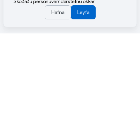
Skoðaðu persónuverndarstefnu okkar
.
Hafna
Leyfa