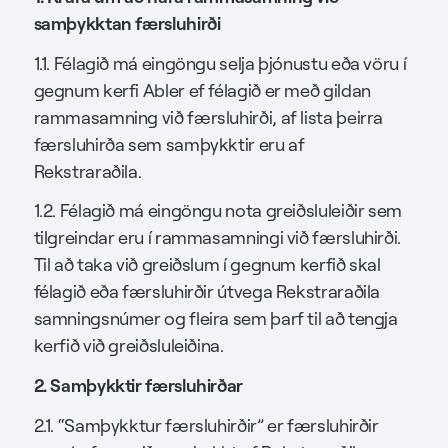
samþykktan færsluhirði
1.1. Félagið má eingöngu selja þjónustu eða vöru í
gegnum kerfi Abler ef félagið er með gildan
rammasamning við færsluhirði, af lista þeirra
færsluhirða sem samþykktir eru af
Rekstraraðila.
1.2. Félagið má eingöngu nota greiðsluleiðir sem
tilgreindar eru í rammasamningi við færsluhirði.
Til að taka við greiðslum í gegnum kerfið skal
félagið eða færsluhirðir útvega Rekstraraðila
samningsnúmer og fleira sem þarf til að tengja
kerfið við greiðsluleiðina.
2. Samþykktir færsluhirðar
2.1. “Samþykktur færsluhirðir” er færsluhirðir