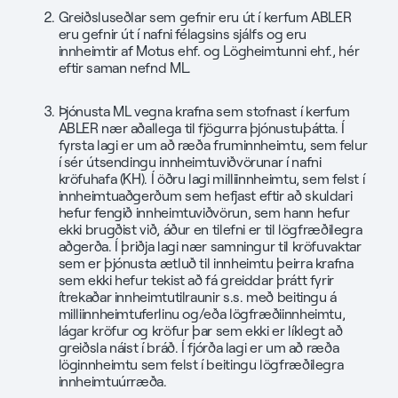
Greiðsluseðlar sem gefnir eru út í kerfum ABLER
eru gefnir út í nafni félagsins sjálfs og eru
innheimtir af Motus ehf. og Lögheimtunni ehf., hér
eftir saman nefnd ML.
Þjónusta ML vegna krafna sem stofnast í kerfum
ABLER nær aðallega til fjögurra þjónustuþátta. Í
fyrsta lagi er um að ræða fruminnheimtu, sem felur
í sér útsendingu innheimtuviðvörunar í nafni
kröfuhafa (KH). Í öðru lagi milliinnheimtu, sem felst í
innheimtuaðgerðum sem hefjast eftir að skuldari
hefur fengið innheimtuviðvörun, sem hann hefur
ekki brugðist við, áður en tilefni er til lögfræðilegra
aðgerða. Í þriðja lagi nær samningur til kröfuvaktar
sem er þjónusta ætluð til innheimtu þeirra krafna
sem ekki hefur tekist að fá greiddar þrátt fyrir
ítrekaðar innheimtutilraunir s.s. með beitingu á
milliinnheimtuferlinu og/eða lögfræðiinnheimtu,
lágar kröfur og kröfur þar sem ekki er líklegt að
greiðsla náist í bráð. Í fjórða lagi er um að ræða
löginnheimtu sem felst í beitingu lögfræðilegra
innheimtuúrræða.