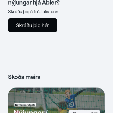
nýjungar hjá Abler?
Skráðu þig á fréttalistann
Skráðu þig hér
Opens
a
new
tab
Skoða meira