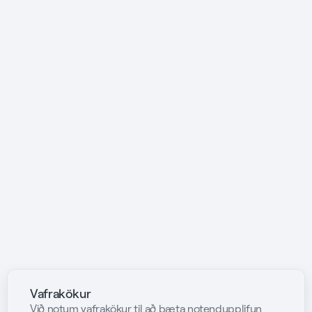
Vafrakökur
Við notum vafrakökur til að bæta notendupplifun