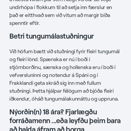
undirhópa í flokkum til að setja inn færslur en
það er eitthvað sem við vitum að margir bíða
spenntir eftir.
Betri tungumálastuðningur
Við höfum bætt við stuðningi fyrir fleiri tungumál
og fleiri lönd. Spænska er nú í boði í
stjórnborðinu, sænska og hollenska eru í boði í
vefversluninni og notendur á Spáni og í
Frakklandi geta skráð sig inn með fullum
stuðningi. Þetta hjálpar félögum að bjóða fleiri
iðkendur, óháð tungumálakunnáttu og uppruna.
Nýorðin(n) 18 ára? Fjarlægðu
forráðamenn ...eða leyfðu þeim bara
að halda áfram að borga