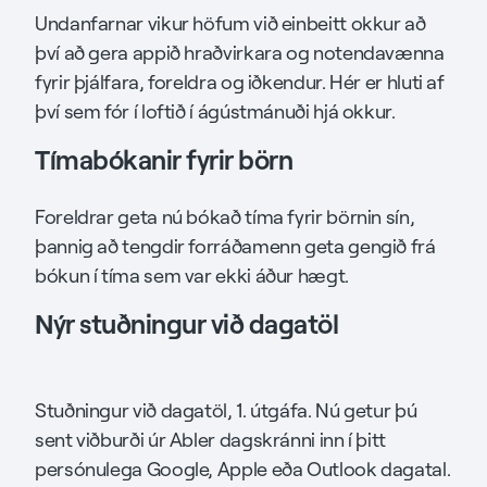
Undanfarnar vikur höfum við einbeitt okkur að
því að gera appið hraðvirkara og notendavænna
fyrir þjálfara, foreldra og iðkendur. Hér er hluti af
því sem fór í loftið í ágústmánuði hjá okkur.
Tímabókanir fyrir börn
Foreldrar geta nú bókað tíma fyrir börnin sín,
þannig að tengdir forráðamenn geta gengið frá
bókun í tíma sem var ekki áður hægt.
Nýr stuðningur við dagatöl
Stuðningur við dagatöl, 1. útgáfa. Nú getur þú
sent viðburði úr Abler dagskránni inn í þitt
persónulega Google, Apple eða Outlook dagatal.