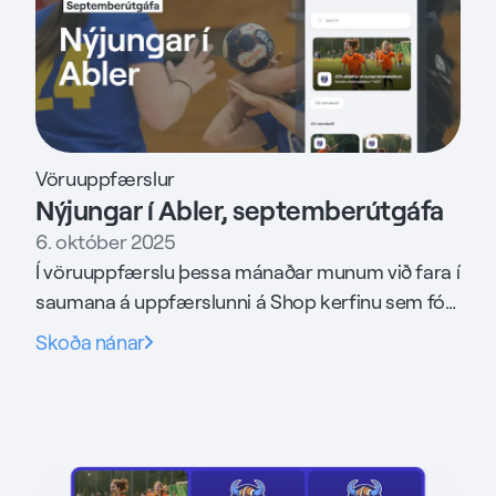
Vöruuppfærslur
Nýjungar í Abler, septemberútgáfa
6. október 2025
Í vöruuppfærslu þessa mánaðar munum við fara í
saumana á uppfærslunni á Shop kerfinu sem fór í
loftið snemma í september.
Skoða nánar