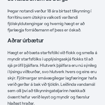
Þegar notandi verður 18 ára birtast tilkynning í
forritinu sem útskýra valkosti varðandi
fjölskyldutengingar og hvernig hægt er að
fjarlægja forráðamann ef þess er óskað.
Aðrar úrbætur
Hægt er að bæta starfsfólki við flokk og smella á
myndir starfsfólks í upplýsingaskjá flokks til að
sjá prófíl þjálfara. Hlutverk þjálfara eru nú sýnileg
í lýsingu viðburðar, svo hlutverk hvers og eins eru
skýr. Fjölmargar smávægilegar lagfæringar hafa
verið gerðar á bak við tjöldin. Leiðinda vandamál
sem olli því að tilkynningateljarinn hækkaði
óvænt hefur verið leyst og myndir og færslur
hlaðast hraðar.