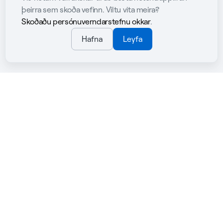
þeirra sem skoða vefinn. Viltu vita meira?
Skoðaðu persónuverndarstefnu okkar
.
Hafna
Leyfa