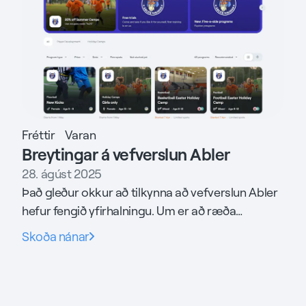
Fréttir
Varan
Breytingar á vefverslun Abler
28. ágúst 2025
Það gleður okkur að tilkynna að vefverslun Abler
hefur fengið yfirhalningu. Um er að ræða
útlitsbreytingar sem sem einnig
Skoða nánar
auðvelda þátttakendum að finna og bóka
námskeið.