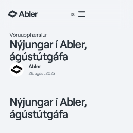
IS
Vöruuppfærslur
Nýjungar í Abler,
ágústútgáfa
Abler
28. ágúst 2025
Nýjungar í Abler,
ágústútgáfa