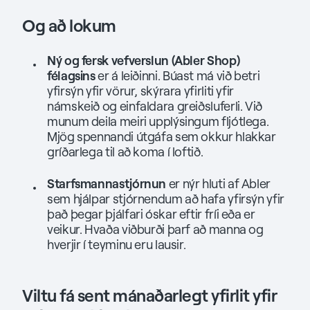
Og að lokum
Ný og fersk vefverslun (Abler Shop)
félagsins
er á leiðinni. Búast má við betri
yfirsýn yfir vörur, skýrara yfirliti yfir
námskeið og einfaldara greiðsluferli. Við
munum deila meiri upplýsingum fljótlega.
Mjög spennandi útgáfa sem okkur hlakkar
gríðarlega til að koma í loftið.
Starfsmannastjórnun
er nýr hluti af Abler
sem hjálpar stjórnendum að hafa yfirsýn yfir
það þegar þjálfari óskar eftir fríi eða er
veikur. Hvaða viðburði þarf að manna og
hverjir í teyminu eru lausir.
Viltu fá sent mánaðarlegt yfirlit yfir