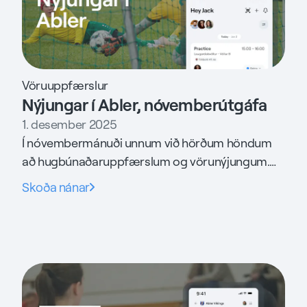
Vöruuppfærslur
Nýjungar í Abler, nóvemberútgáfa
1. desember 2025
Í nóvembermánuði unnum við hörðum höndum
að hugbúnaðaruppfærslum og vörunýjungum.
Skoðum nánar hvað Abler teymið er búið að vera
Skoða nánar
að vinna að seinustu vikurnar.