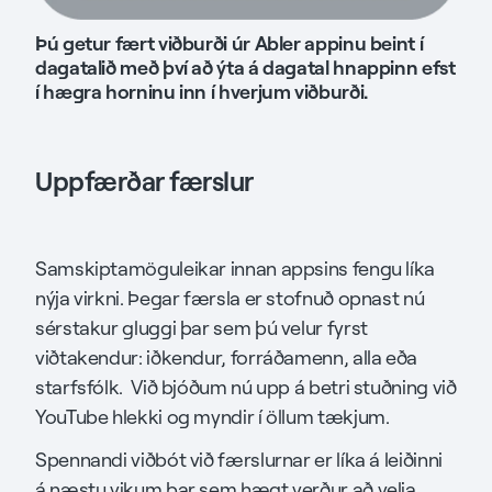
Þú getur fært viðburði úr Abler appinu beint í
dagatalið með því að ýta á dagatal hnappinn efst
í hægra horninu inn í hverjum viðburði.
Uppfærðar færslur
Samskiptamöguleikar innan appsins fengu líka
nýja virkni. Þegar færsla er stofnuð opnast nú
sérstakur gluggi þar sem þú velur fyrst
viðtakendur: iðkendur, forráðamenn, alla eða
starfsfólk. Við bjóðum nú upp á betri stuðning við
YouTube hlekki og myndir í öllum tækjum.
Spennandi viðbót við færslurnar er líka á leiðinni
á næstu vikum þar sem hægt verður að velja