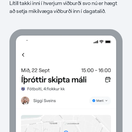
Lítill takki inni í hverjum viðburði svo nú er hægt
að setja mikilvæga viðburði inn í dagatalið.